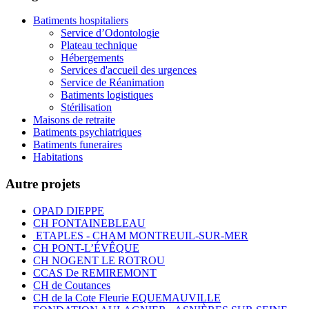
Batiments hospitaliers
Service d’Odontologie
Plateau technique
Hébergements
Services d'accueil des urgences
Service de Réanimation
Batiments logistiques
Stérilisation
Maisons de retraite
Batiments psychiatriques
Batiments funeraires
Habitations
Autre projets
OPAD DIEPPE
CH FONTAINEBLEAU
ETAPLES - CHAM MONTREUIL-SUR-MER
CH PONT-L’ÉVÊQUE
CH NOGENT LE ROTROU
CCAS De REMIREMONT
CH de Coutances
CH de la Cote Fleurie EQUEMAUVILLE