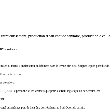
e, rafraichissement, production d'eau chaude sanitaire, production d'eau 
ures
existantes.
imiser au mieux l’implantation du bâtiment dans le terrain afin de
s’éloigner le plus possible de 
gne
à Haute Tension.
 de celle-ci.
tant pour
le personnel et les visiteurs que pour le circuit logistique ou de secours, cet
ent.
sagé ou aménagé pour le bien-être des résidents
au Sud-Ouest du terrain.